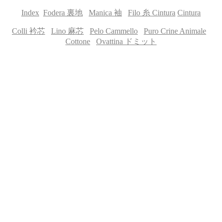
Index
Fodera 裏地
Manica 袖
Filo 糸
Cintura
Cintura
Colli 衿芯
Lino 麻芯
Pelo Cammello
Puro Crine Animale
Cottone
Ovattina ドミット