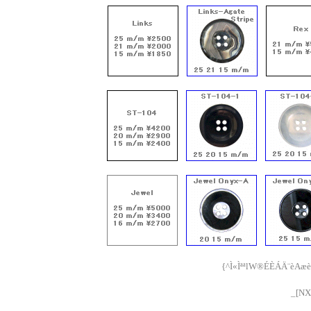
{^Ì«ÌªªlW®ÉÈÁÄ¨èAæ
_[NX[